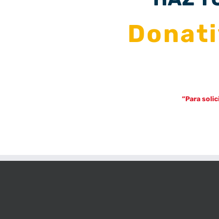
Donat
“Para solic