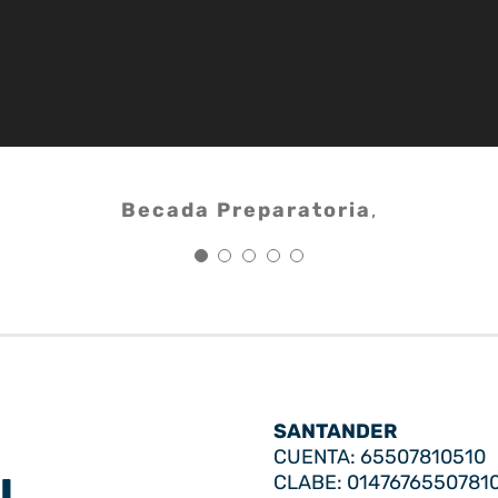
Becados Secundaria
Becada Preparatoria
,
SANTANDER
CUENTA: 65507810510
U
CLABE: 0147676550781