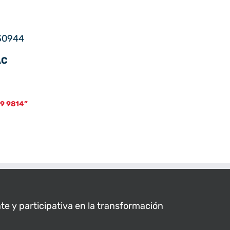
30944
AC
89 9814”
 y participativa en la transformación