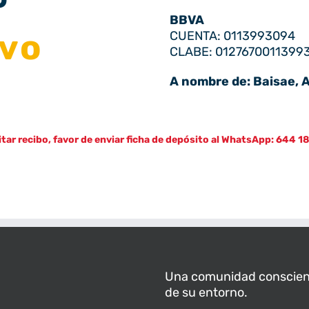
BBVA
ivo
CUENTA: 0113993094
CLABE: 0127670011399
A nombre de: Baisae, 
itar recibo, favor de enviar ficha de depósito al WhatsApp: 644 1
Una comunidad consciente
de su entorno.