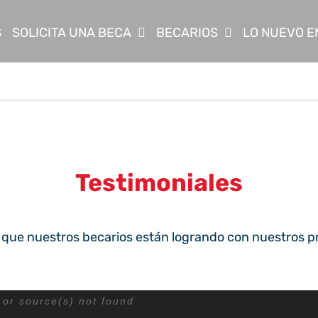
S
SOLICITA UNA BECA
BECARIOS
LO NUEVO E
Testimoniales
o que nuestros becarios están logrando con nuestros 
Reproductor
 or source(s) not found
Reproductor
 or source(s) not found
de